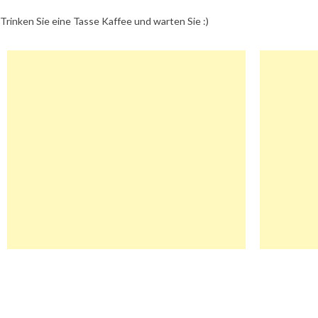
Trinken Sie eine Tasse Kaffee und warten Sie :)
Beitragsnavigation
Cheapestgamecards Gutschein