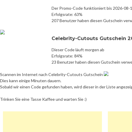
Der Promo-Code funktioniert bis 2026-08-
Erfolgsrate: 63%
207 Benutzer haben diesen Gutschein ver
Celebrity-Cutouts Gutschein 
Dieser Code läuft morgen ab
Erfolgsrate: 84%
23 Benutzer haben diesen Gutschein verw
Scannen im Internet nach Celebrity-Cutouts Gutschein
Dies kann einige Minuten dauern.
Sobald wir einen Code gefunden haben, wird dieser in der Liste angezei
Trinken Sie eine Tasse Kaffee und warten Sie :)