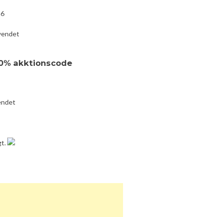
16
wendet
20% akktionscode
endet
gt.