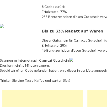
8 Codes zurück
Erfolgsrate: 77%
253 Benutzer haben diesen Gutschein ver
Bis zu 33% Rabatt auf Waren
Dieser Gutschein für Camycat Gutschein fu
Erfolgsrate: 28%
46 Benutzer haben diesen Gutschein verw
Scannen im Internet nach Camycat Gutschein
Dies kann einige Minuten dauern.
Sobald wir einen Code gefunden haben, wird dieser in der Liste angezei
Trinken Sie eine Tasse Kaffee und warten Sie :)