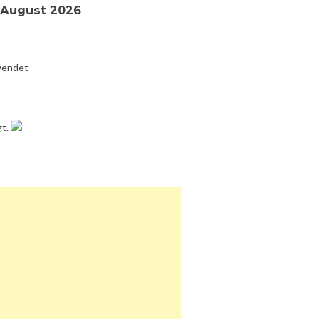
r August 2026
wendet
gt.