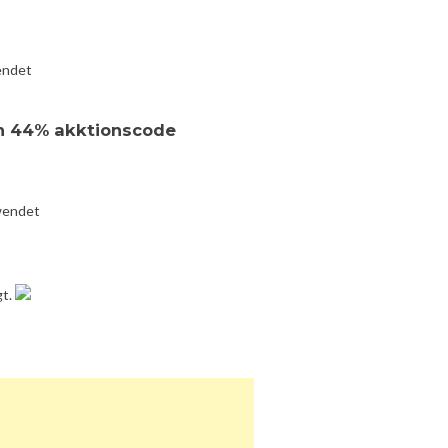
endet
in 44% akktionscode
wendet
gt.