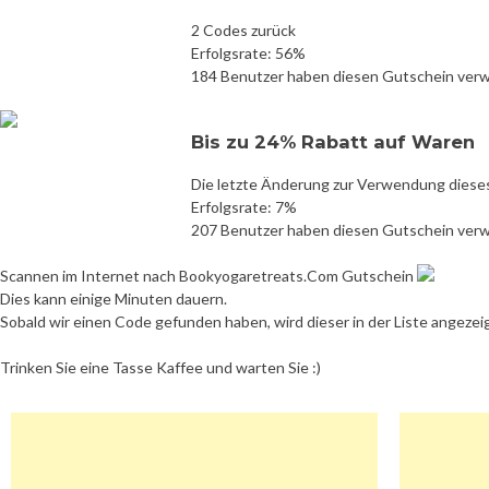
2 Codes zurück
Erfolgsrate: 56%
184 Benutzer haben diesen Gutschein ver
Bis zu 24% Rabatt auf Waren
Die letzte Änderung zur Verwendung diese
Erfolgsrate: 7%
207 Benutzer haben diesen Gutschein ver
Scannen im Internet nach Bookyogaretreats.Com Gutschein
Dies kann einige Minuten dauern.
Sobald wir einen Code gefunden haben, wird dieser in der Liste angezei
Trinken Sie eine Tasse Kaffee und warten Sie :)