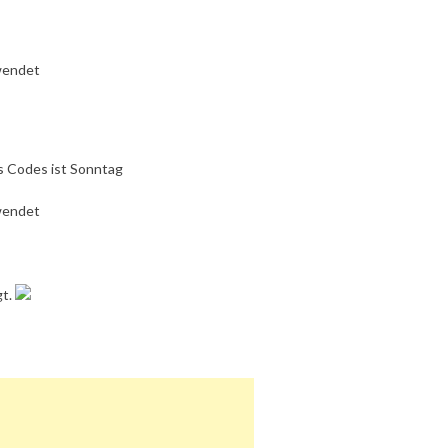
wendet
s Codes ist Sonntag
wendet
gt.