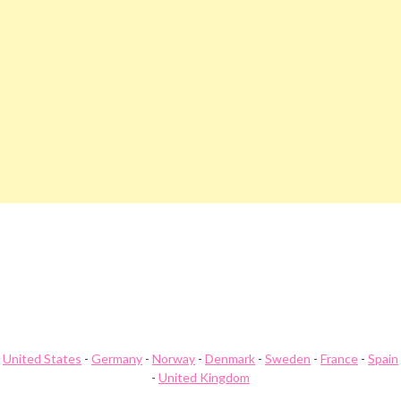
Beitragsnavigation
Bm-Edelmetalle Gutschein
Bmf-Versand Gutschein
United States
-
Germany
-
Norway
-
Denmark
-
Sweden
-
France
-
Spain
-
United Kingdom