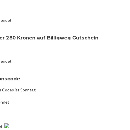
wendet
er 280 Kronen auf Billigweg Gutschein
wendet
ionscode
s Codes ist Sonntag
endet
gt.