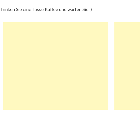
Trinken Sie eine Tasse Kaffee und warten Sie :)
Beitragsnavigation
Billigvvs.No Gutschein