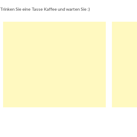
Trinken Sie eine Tasse Kaffee und warten Sie :)
Beitragsnavigation
Billig-Banner24 Gutschein