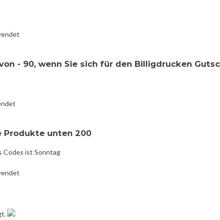
wendet
on - 90, wenn Sie sich für den Billigdrucken Guts
endet
e Produkte unten 200
s Codes ist Sonntag
wendet
gt.