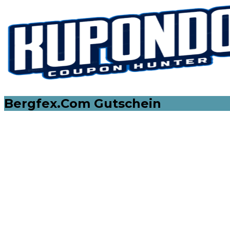
Skip
to
content
Bergfex.Com Gutschein