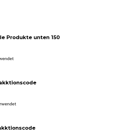
le Produkte unten 150
rwendet
akktionscode
erwendet
akktionscode