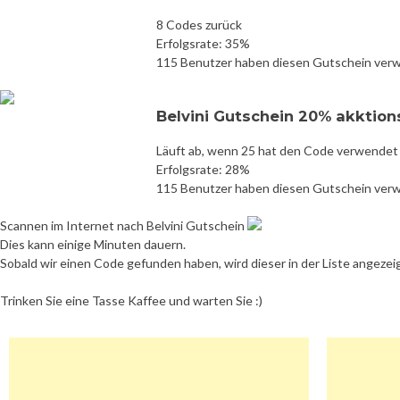
8 Codes zurück
Erfolgsrate: 35%
115 Benutzer haben diesen Gutschein ver
Belvini Gutschein 20% akktio
Läuft ab, wenn 25 hat den Code verwendet
Erfolgsrate: 28%
115 Benutzer haben diesen Gutschein ver
Scannen im Internet nach Belvini Gutschein
Dies kann einige Minuten dauern.
Sobald wir einen Code gefunden haben, wird dieser in der Liste angezei
Trinken Sie eine Tasse Kaffee und warten Sie :)