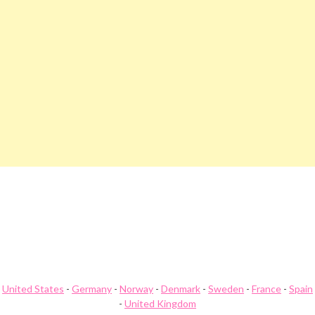
Beitragsnavigation
Avoro.Eu Gutschein
Avs4You.Com Gutschein
United States
-
Germany
-
Norway
-
Denmark
-
Sweden
-
France
-
Spain
-
United Kingdom