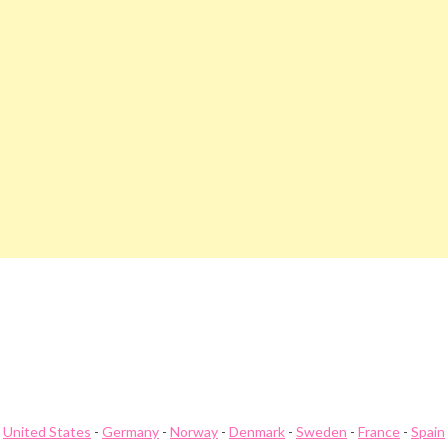
Beitragsnavigation
Aohostels.Com Gutschein
Aol Gutschein
United States
-
Germany
-
Norway
-
Denmark
-
Sweden
-
France
-
Spain