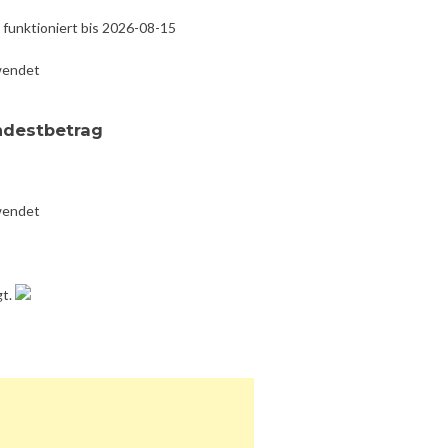
funktioniert bis 2026-08-15
wendet
ndestbetrag
wendet
gt.