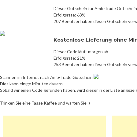
Dieser Gutschein für Amb-Trade Gutschein 
Erfolgsrate: 63%
207 Benutzer haben diesen Gutschein ver
Kostenlose Lieferung ohne Mi
Dieser Code läuft morgen ab
Erfolgsrate: 21%
253 Benutzer haben diesen Gutschein ver
Scannen im Internet nach Amb-Trade Gutschein
Dies kann einige Minuten dauern.
Sobald wir einen Code gefunden haben, wird dieser in der Liste angezei
Trinken Sie eine Tasse Kaffee und warten Sie :)