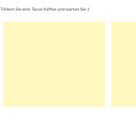
Trinken Sie eine Tasse Kaffee und warten Sie :)
Beitragsnavigation
Alensa Gutschein