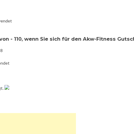
wendet
on - 110, wenn Sie sich für den Akw-Fitness Gutsc
18
endet
gt.