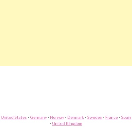
Beitragsnavigation
Aiohacks.Net Gutschein
Air-Europa.Com Gutschein
United States
-
Germany
-
Norway
-
Denmark
-
Sweden
-
France
-
Spain
-
United Kingdom