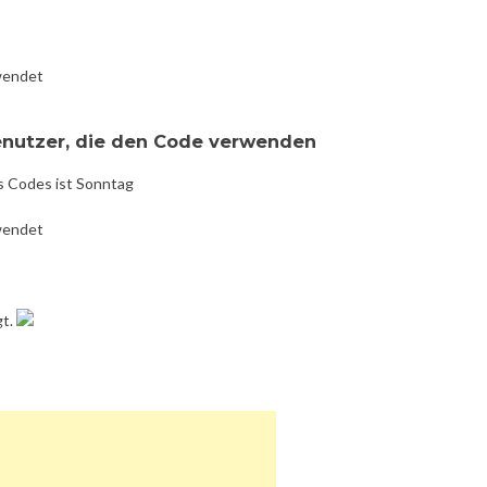
wendet
enutzer, die den Code verwenden
s Codes ist Sonntag
wendet
gt.