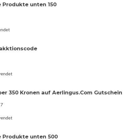
e Produkte unten 150
endet
 akktionscode
wendet
ber 350 Kronen auf Aerlingus.Com Gutschein
17
wendet
e Produkte unten 500