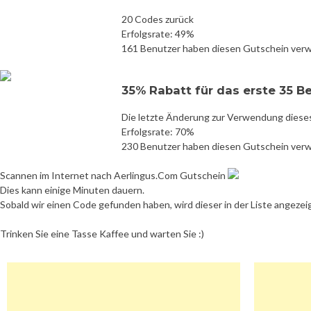
20 Codes zurück
Erfolgsrate: 49%
161 Benutzer haben diesen Gutschein ver
35% Rabatt für das erste 35 B
Die letzte Änderung zur Verwendung diese
Erfolgsrate: 70%
230 Benutzer haben diesen Gutschein ver
Scannen im Internet nach Aerlingus.Com Gutschein
Dies kann einige Minuten dauern.
Sobald wir einen Code gefunden haben, wird dieser in der Liste angezei
Trinken Sie eine Tasse Kaffee und warten Sie :)