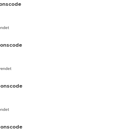
ionscode
endet
ionscode
wendet
ionscode
endet
ionscode