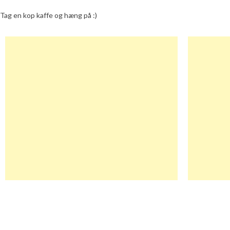
Tag en kop kaffe og hæng på :)
Indlægsnavigation
Prettylittlething Rabatkode