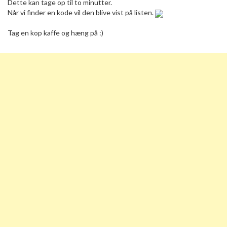
Dette kan tage op til to minutter.
Når vi finder en kode vil den blive vist på listen.
Tag en kop kaffe og hæng på :)