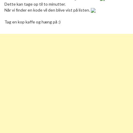
Dette kan tage op til to minutter.
Når vi finder en kode vil den blive vist på listen.
Tag en kop kaffe og hæng på :)