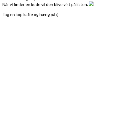
Når vi finder en kode vil den blive vist på listen.
Tag en kop kaffe og hæng på :)
Indlægsnavigation
Posemand Rabatkode
Postbank Rabatkode