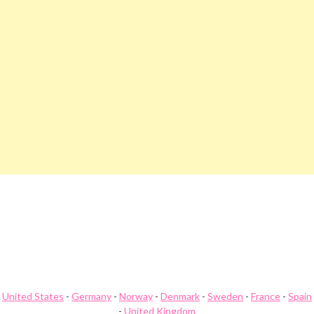
Indlægsnavigation
Pond5 Rabatkode
Poo Pourri Rabatkode
United States
-
Germany
-
Norway
-
Denmark
-
Sweden
-
France
-
Spain
-
United Kingdom