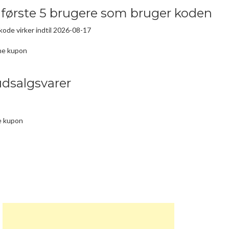
e første 5 brugere som bruger koden
kode virker indtil 2026-08-17
ne kupon
udsalgsvarer
e kupon