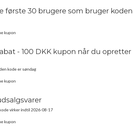
de første 30 brugere som bruger koden
ne kupon
abat - 100 DKK kupon når du opretter 
 den kode er søndag
ne kupon
udsalgsvarer
kode virker indtil 2026-08-17
ne kupon